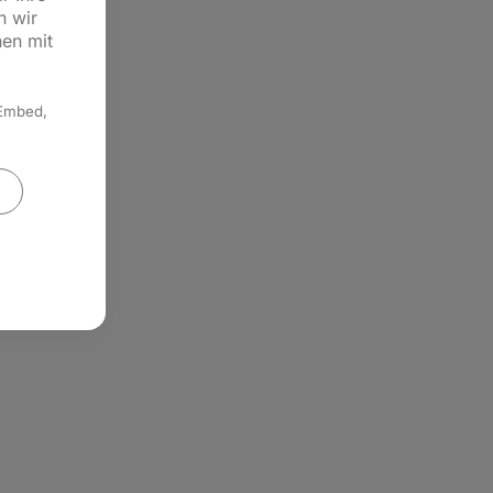
n wir
hen mit
 Embed,