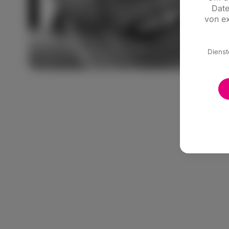
Date
von ex
Dienst