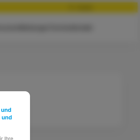
Suchen
rsonen
Meldungen
Termine
Kontakt
 und
n und
r Ihre