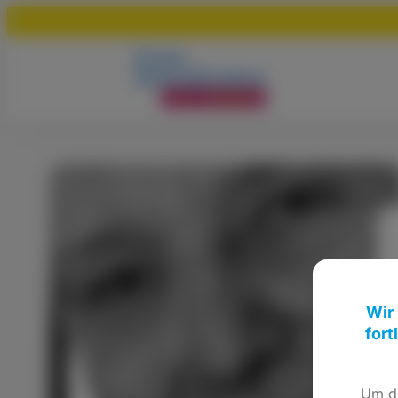
Wir
fort
Um de