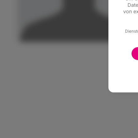
Date
von ex
Dienst