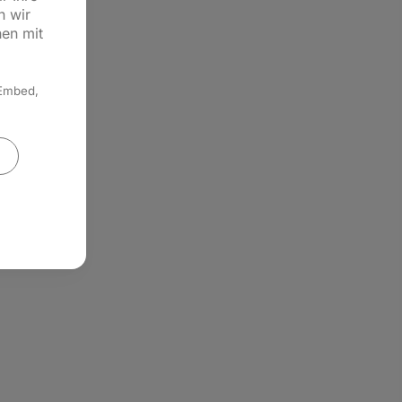
n wir
hen mit
 Embed,