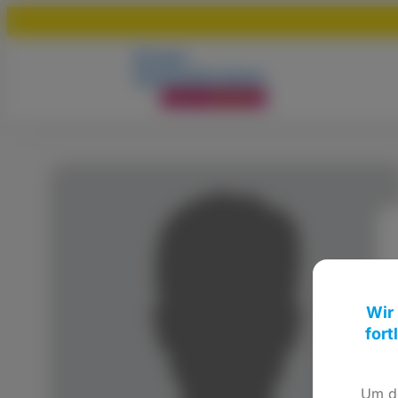
Wir
fort
Um de