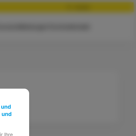
Suchen
rsonen
Meldungen
Termine
Kontakt
 und
n und
r Ihre