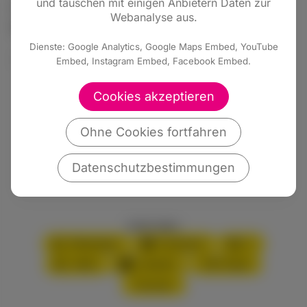
und tauschen mit einigen Anbietern Daten zur
wurden Thesen zur Kommunalwahl 2016
Webanalyse aus.
beschlossen:
Dienste: Google Analytics, Google Maps Embed, YouTube
<a href="“>Thesen der VLK-Hessen e. V.
Embed, Instagram Embed, Facebook Embed.
zur Kommunalwahl 2016
Cookies akzeptieren
Ohne Cookies fortfahren
Alle Meldungen
Datenschutzbestimmungen
Inhalt teilen:
WhatsApp
Facebook
X
XING
LinkedIn
PDF-Datei
Drucken