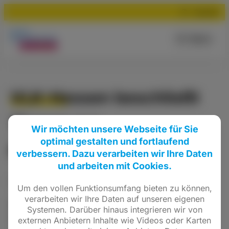
Suchen
Menü
VLK-Hessen beschließt
Thesen zur
Wir möchten unsere Webseite für Sie
optimal gestalten und fortlaufend
Kommunalwahl 2016
verbessern. Dazu verarbeiten wir Ihre Daten
und arbeiten mit Cookies.
Meldung
vom
19.02.2015
•
Allgemein
Um den vollen Funktionsumfang bieten zu können,
verarbeiten wir Ihre Daten auf unseren eigenen
Auf der Sitzung von Vorstand und Beirat der
Systemen. Darüber hinaus integrieren wir von
VLK-Hessen am 19. Februar 2015 in Fernwald
externen Anbietern Inhalte wie Videos oder Karten