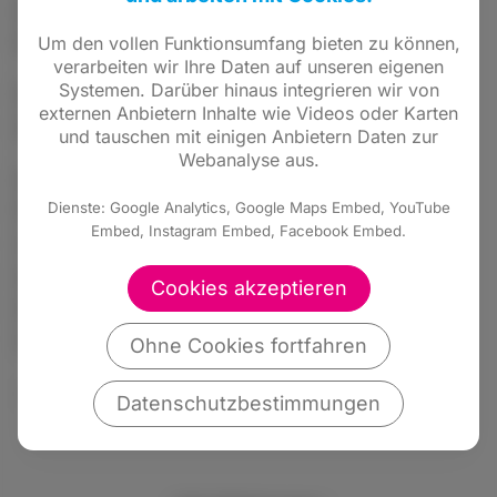
klassische Pressearbeit und um
Kommunikation in und mit den Neuen Medien.
Um den vollen Funktionsumfang bieten zu können,
verarbeiten wir Ihre Daten auf unseren eigenen
Systemen. Darüber hinaus integrieren wir von
Für eine erfolgreiche Arbeit sind Kenntnisse
externen Anbietern Inhalte wie Videos oder Karten
dieses Handwerks erforderlich.
und tauschen mit einigen Anbietern Daten zur
Webanalyse aus.
Dazu bietet die Virtuelle Akademie der
Dienste: Google Analytics, Google Maps Embed, YouTube
Friedrich-Naumann-Stiftung für die Freiheit
Embed, Instagram Embed, Facebook Embed.
regelmäßig Seminare an. Online-Seminare
eignen sich besonders für Kommunalpolitiker,
Cookies akzeptieren
die ihre Kenntnisse ohne großen Aufwand
vertiefen wollen.
Ohne Cookies fortfahren
http://www.fnst.de
Datenschutzbestimmungen