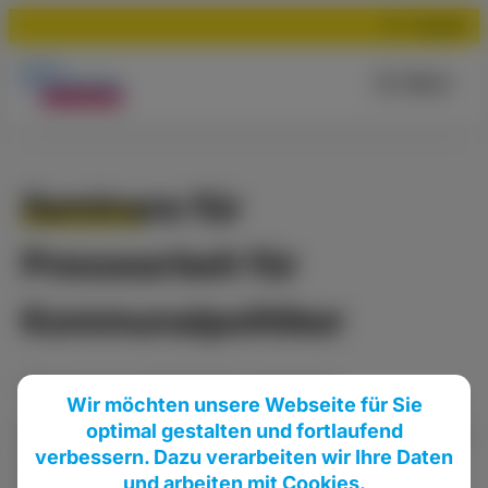
Suchen
Menü
Seminare für
Pressearbeit für
Kommunalpolitiker
Meldung
vom
30.09.2013
•
Allgemein
Wir möchten unsere Webseite für Sie
optimal gestalten und fortlaufend
Öffentlichkeitsarbeit wird für Kommunalpolitiker
verbessern. Dazu verarbeiten wir Ihre Daten
immer wichtiger. Dabei geht es um die
und arbeiten mit Cookies.