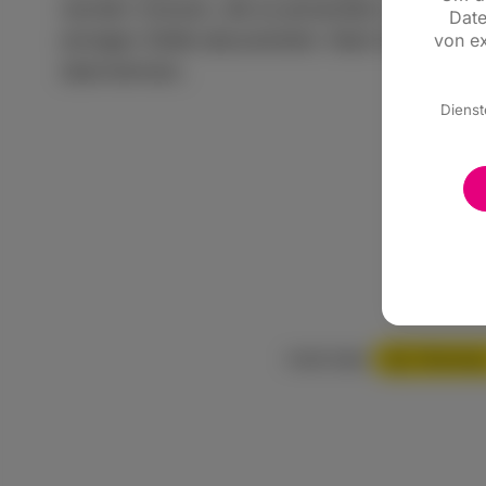
werden müssen, die es jemandem, der auf dem 
Date
einzigen Stelle abzuwickeln. Nach den Pläne
von ex
übernehmen.
Dienst
WhatsAp
Inhalt teilen: