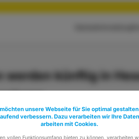
Startseite
Vorstellung
Pe
 werden künftig in Hess
ngieren
 möchten unsere Webseite für Sie optimal gestalten
laufend verbessern. Dazu verarbeiten wir Ihre Date
arbeiten mit Cookies.
reibt vor, dass in Europa bis zum Jahresende sog. e
n vollen Funktionsumfang bieten zu können, verarbeiten wi