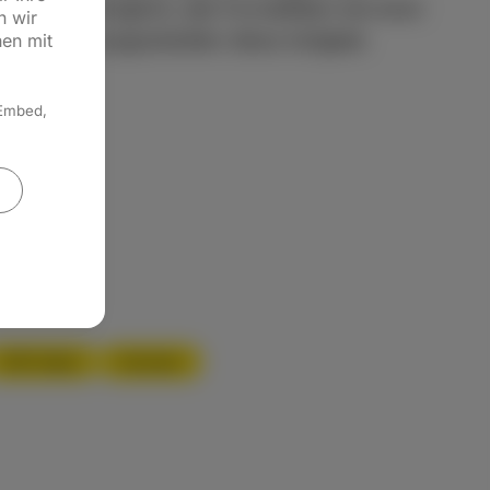
l, es ermöglicht, alle Formalitäten bei einer
n wir
 die Regierungspräsidien diese Aufgabe
hen mit
 Embed,
PDF-Datei
Drucken