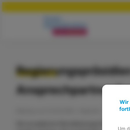
Regierungspräsidien
Ansprechpartner fu
Wir
fort
Meldung
vom
02.09.2009
•
Allgemein
Die europäische Dienstleistungsrichtlinie sch
Um de