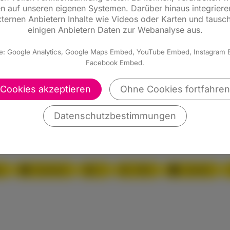
europäischen Markt eine Dienstleistung anbieten wil
n auf unseren eigenen Systemen. Darüber hinaus integriere
n der hessischen Landesregierung sollen in Hessen
ternen Anbietern Inhalte wie Videos oder Karten und tausc
einigen Anbietern Daten zur Webanalyse aus.
e: Google Analytics, Google Maps Embed, YouTube Embed, Instagram
Facebook Embed.
Cookies akzeptieren
Ohne Cookies fortfahren
Alle Meldungen
Datenschutzbestimmungen
p
Facebook
X
XING
LinkedIn