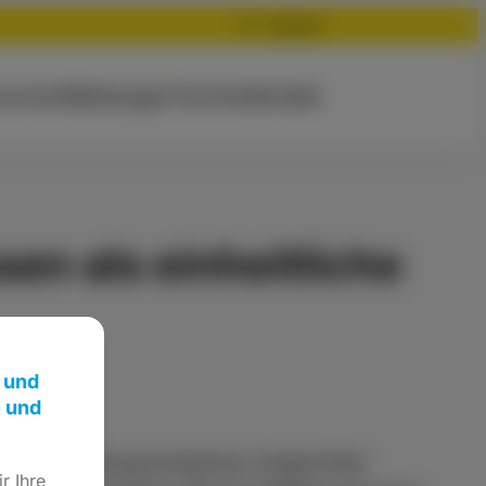
Suchen
rsonen
Meldungen
Termine
Kontakt
en als einheitliche
 und
n und
inheitliche Ansprechpartner eingerichtet
r Ihre