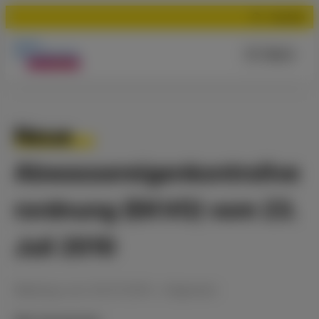
Suchen
Menü
Neue
Abwassereigenkontrollve
rordnung (EKVO) vom 23.
Juli 2010
Meldung
vom
30.07.2010
•
Allgemein