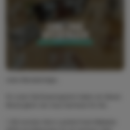
Liebe Mandatsträger,
für unser Seminarprogramm haben wir diesen
Monat gleich vier neue Seminare für Sie:
1. Wir konnten Herrn Landrat Frank Matiaske