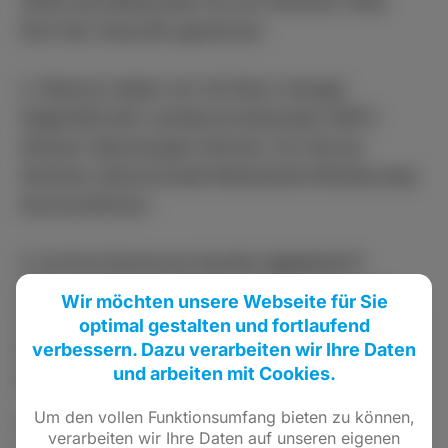
(SPD) als Referenten für ein Seminar »Das
Dorf der Zukunft« gewinnen.
2. Ebenso haben wir mit Herrn Ansgar
Hegerfeld den Landesvorsitzenden ADFC
Hessen überzeugen können, für Sie ein
Seminar »Kommunale Radverkehrsförderung«
durchzuführen.
3. Ist Ihre Kommune bereits digitalisiert?
Wahrscheinlich nicht: Das Seminar »Online-
Wir möchten unsere Webseite für Sie
Zugangsgesetz« mit Thorsten Sinning
optimal gestalten und fortlaufend
verbessern. Dazu verarbeiten wir Ihre Daten
informiert Sie über die gesetzlichen
und arbeiten mit Cookies.
Anforderungen.
Um den vollen Funktionsumfang bieten zu können,
4. Ebenfalls neu im Program: Das Seminar
verarbeiten wir Ihre Daten auf unseren eigenen