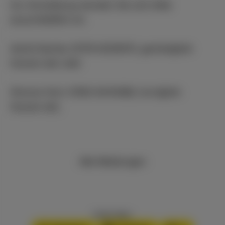
Zur Anmeldung wenden Sie sich bitte
ausschließlich an:
Astrid Gemke (0178-6335970,
gemke@vlk-
hessen.de
) oder
Simone Horn (0163-6414086,
horn@vlk-
hessen.de
).
Alle Meldungen
Inhalt teilen: