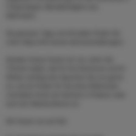
(Tanja Kaspar, Mandatsträgerin aus
Wehrheim).
Die genauen Tage und Uhrzeiten finden Sie
unter
https://vlk-hessen.de/veranstaltungen/
.
Darüber hinaus freuen wir uns, wenn Sie
Themen haben, die für Ihre Kommune und Ihr
Wirken wichtig sind: Sprechen Sie uns gerne
an, und wir finden für Sie einen Referenten
und bieten Ihnen ein Seminar in Präsenz oder
auch als Videokonferenz an.
Wir freuen uns auf Sie!