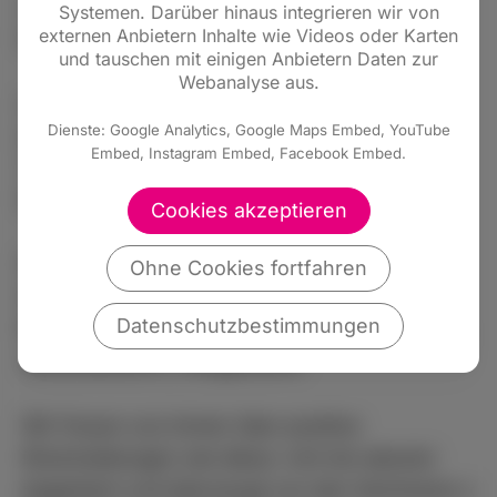
»Kommunikation und Rhetorik« mit Niklas
Systemen. Darüber hinaus integrieren wir von
externen Anbietern Inhalte wie Videos oder Karten
Hannott.
und tauschen mit einigen Anbietern Daten zur
Webanalyse aus.
Lassen Sie sich diese Gelegenheiten nicht
Dienste: Google Analytics, Google Maps Embed, YouTube
entgehen, denn es wird aus Zeit- und
Embed, Instagram Embed, Facebook Embed.
Termingründen wahrscheinlich so bald keine
Wiederholungstermine geben!
Cookies akzeptieren
Für unser Seminar »Vorschule der Rhetorik«
Ohne Cookies fortfahren
haben wir bisher jedesmal euphorische
Datenschutzbestimmungen
Rückmeldungen erhalten (»superinteressant«,
»phantastisch«, »megacool«).
Wir freuen uns immer über positive
Rückmeldungen wie diese: »Ich bin absolut
begeistert und überzeugt von den Seminaren.«