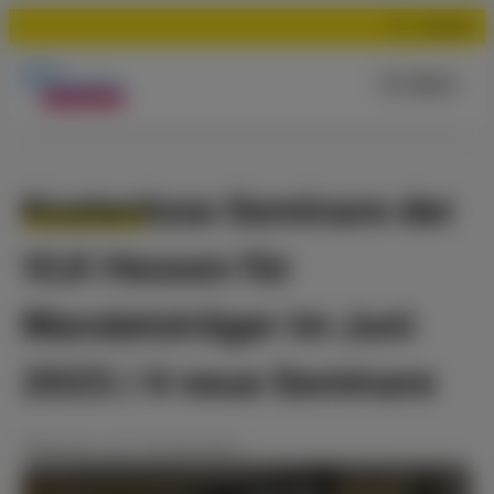
Suchen
Menü
Kostenlose Seminare der
VLK Hessen für
Mandatsträger im Juni
2023 / 4 neue Seminare
Meldung
vom
02.06.2023